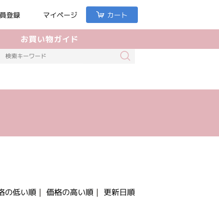
員登録
マイページ
カート
お買い物ガイド
格の低い順
｜
価格の高い順
｜
更新日順