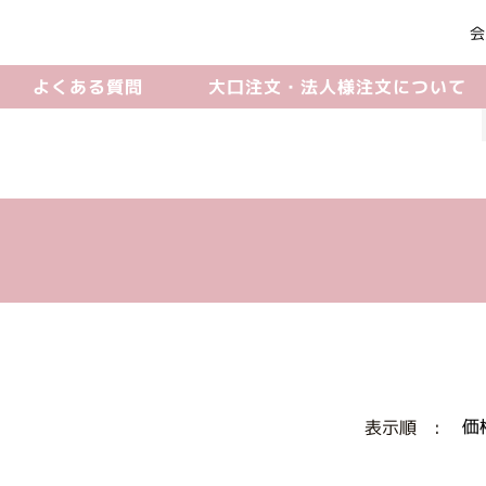
会
よくある質問
大口注文・法人様注文について
価
表示順 :